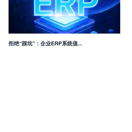
拒绝“踩坑”：企业ERP系统值...