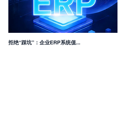
拒绝“踩坑”：企业ERP系统值...