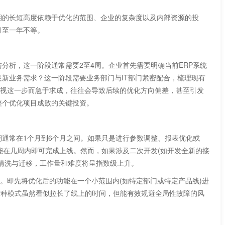
的长短高度依赖于优化的范围、企业的复杂度以及内部资源的投
月至一年不等。
析，这一阶段通常需要2至4周。企业首先需要明确当前ERP系统
新业务需求？这一阶段需要业务部门与IT部门紧密配合，梳理现有
忽视这一步而急于求成，往往会导致后续的优化方向偏差，甚至引发
整个优化项目成败的关键投资。
常在1个月到6个月之间。如果只是进行参数调整、报表优化或
能在几周内即可完成上线。然而，如果涉及二次开发(如开发全新的接
清洗与迁移，工作量和难度将呈指数级上升。
。即先将优化后的功能在一个小范围内(如特定部门或特定产品线)进
这种模式虽然看似拉长了线上的时间，但能有效规避全局性故障的风