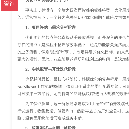
事实上，并没有一个放之四海而皆准的标准答案，优化周期
入。通常情况下，一个较为完整的ERP优化周期可能跨度为数
1、项目评估与需求分析阶段
优化周期的起点并非直接动手修改系统，而是深入的评估与分
存在的痛点：是流程不畅导致效率低下，还是功能缺失无法满足
的业务流程，识别“瓶颈”环节，并制定详细的优化目标。如果
更大的混乱。因此，花在前期的调研和规划上的时间，是决定
2、实施配置与开发迭代阶段
这是耗时最长、最核心的阶段，根据优化的复杂程度，周期通
workflows(工作流)的微调，借助ERP系统
的柔性配置功能，可
口对接第三方平台、定制特殊的功能模块)或进行大规模的数据
为了保证质量，这一阶段通常建议采用“迭代式”的开发模式
行试运行，收集反馈并修复Bug，然后再逐步推广到全公司。
险，避免因系统崩溃而造成业务中断。
3、培训测试与全面上线阶段