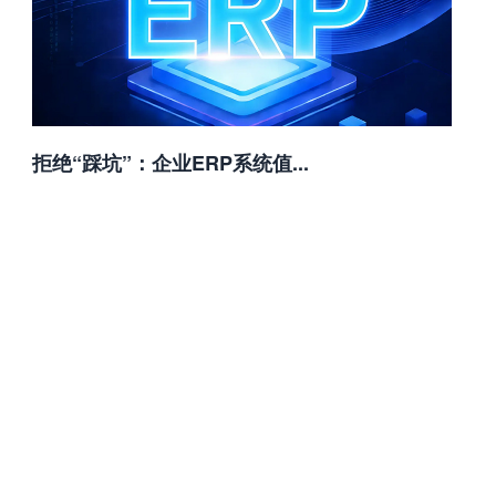
拒绝“踩坑”：企业ERP系统值...