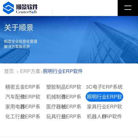
关于顺景
制造企业信息化管理
解决方案服务商
首页
ERP方案
照明行业ERP软件
>
>
精密五金ERP系
塑胶制品ERP软
3C电子ERP系统
汽车配件ERP软
统
机械制造ERP系
件
照明行业ERP软
家用电器ERP系
件
医疗器械ERP系
统
家具行业ERP软
件
化工行业ERP系
统
玩具行业ERP系
统
机器人ERP软件
件
统
统